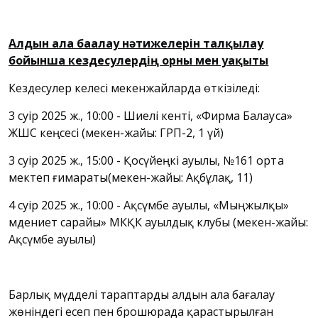
Алдын ала бағалау нәтижелерін талқылау
бойынша кездесулердің орны мен уақыты
Кездесулер келесі мекенжайларда өткізіледі:
3 сәуір 2025 ж., 10:00 - Шиелі кенті, «Фирма Балауса»
ЖШС кеңсесі (мекен-жайы: ГРП-2, 1 үй)
3 сәуір 2025 ж., 15:00 - Қосүйеңкі ауылы, №161 орта
мектеп ғимараты(мекен-жайы: Ақбұлақ, 11)
4 сәуір 2025 ж., 10:00 - Ақсүмбе ауылы, «Мыңжылқы»
мәдениет сарайы» МКҚК ауылдық клубы (мекен-жайы:
Ақсүмбе ауылы)
Барлық мүдделі тараптарды алдын ала бағалау
жөніндегі есеп пен брошюрада қарастырылған