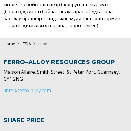
мәселелер бойынша пікір білдіруге шақырамыз
(барлық қажетті байланыс ақпараты алдын ала
бағалау брошюрасында және мүдделі тараптармен
өзара іс-қимыл жоспарында көрсетілген).
Home
ESIA
Қазақ
FERRO-ALLOY RESOURCES GROUP
Maison Allaire, Smith Street, St Peter Port, Guernsey,
GY1 2NG
info@ferro-alloy.com
SHARE PRICE