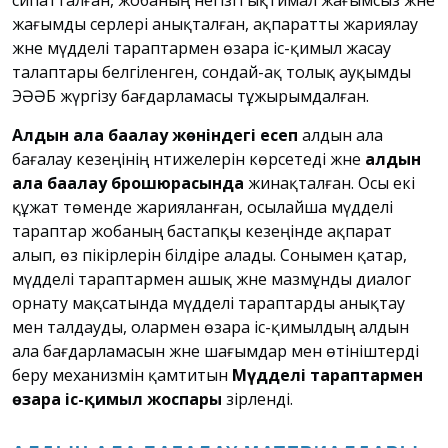
сипатталған, жобаның негізгі ықтимал жағымсыз және
жағымды әсерлері анықталған, ақпаратты жариялау
және мүдделі тараптармен өзара іс-қимыл жасау
талаптары белгіленген, сондай-ақ толық ауқымды
ЭӘӘБ жүргізу бағдарламасы тұжырымдалған.
Алдын ала бағалау жөніндегі есеп
алдын ала
бағалау кезеңінің нәтижелерін көрсетеді және
алдын
ала бағалау брошюрасында
жинақталған. Осы екі
құжат төменде жарияланған, осылайша мүдделі
тараптар жобаның бастапқы кезеңінде ақпарат
алып, өз пікірлерін білдіре алады. Сонымен қатар,
мүдделі тараптармен ашық және мазмұнды диалог
орнату мақсатында мүдделі тараптарды анықтау
мен талдауды, олармен өзара іс-қимылдың алдын
ала бағдарламасын және шағымдар мен өтініштерді
беру механизмін қамтитын
Мүдделі тараптармен
өзара іс-қимыл жоспары
әзірленді.