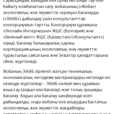
Сауысқандық ванадий кен орны негізінде тау-кен
байыту комбинатын салу жобасының («Жоба»)
экологиялық және әлеуметтік әсерлерін бағалауды
(«ЭӘӘБ») дайындау үшін консультанттар
консорциумын тартты. Консорциум құрамына
«Эколайн Интернешнл» ЖШС (Болгария) және
«Зеленый мост» ЖШС (Қазақстан) («Консультант»)
кіреді. Бағалау Халықаралық қаржы
корпорациясының экологиялық және әлеуметтік
тұрақтылық саясатына және Экватор қағидаттарына
сәйкес жүргізіледі.
Жобаның ЭӘӘБ әзірленіп жатқан техникалық-
экономикалық негіздеме материалдары негізінде екі
кезеңде жүргізіледі – ЭӘӘБ көлемі мен құрамын
анықтау (алдын ала бағалау) және толық ауқымды
бағалау. Алдын ала бағалау шеңберінде есеп
дайындалды, онда жобаны іске асырудың бастапқы
экологиялық және әлеуметтік жағдайлары