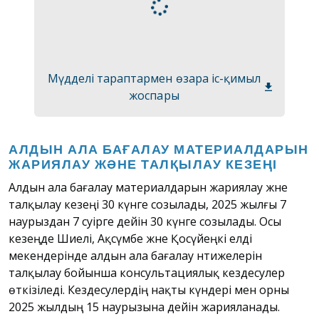
Мүдделі тараптармен өзара іс-қимыл
жоспары
АЛДЫН АЛА БАҒАЛАУ МАТЕРИАЛДАРЫН
ЖАРИЯЛАУ ЖӘНЕ ТАЛҚЫЛАУ КЕЗЕҢІ
Алдын ала бағалау материалдарын жариялау және
талқылау кезеңі 30 күнге созылады, 2025 жылғы 7
наурыздан 7 сәуірге дейін 30 күнге созылады. Осы
кезеңде Шиелі, Ақсүмбе және Қосүйеңкі елді
мекендерінде алдын ала бағалау нәтижелерін
талқылау бойынша консультациялық кездесулер
өткізіледі. Кездесулердің нақты күндері мен орны
2025 жылдың 15 наурызына дейін жарияланады.