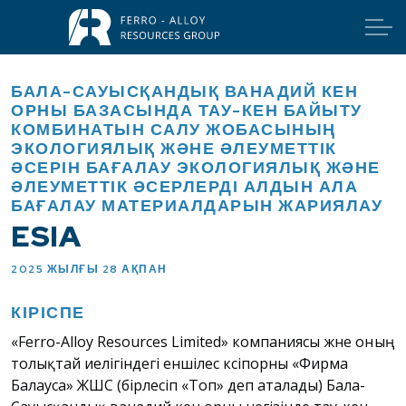
БАЛА-САУЫСҚАНДЫҚ ВАНАДИЙ КЕН
ОРНЫ БАЗАСЫНДА ТАУ-КЕН БАЙЫТУ
КОМБИНАТЫН САЛУ ЖОБАСЫНЫҢ
ЭКОЛОГИЯЛЫҚ ЖӘНЕ ӘЛЕУМЕТТІК
ӘСЕРІН БАҒАЛАУ ЭКОЛОГИЯЛЫҚ ЖӘНЕ
ӘЛЕУМЕТТІК ӘСЕРЛЕРДІ АЛДЫН АЛА
БАҒАЛАУ МАТЕРИАЛДАРЫН ЖАРИЯЛАУ
ESIA
2025 ЖЫЛҒЫ 28 АҚПАН
КІРІСПЕ
«Ferro-Alloy Resources Limited» компаниясы және оның
толықтай иелігіндегі еншілес кәсіпорны «Фирма
Балауса» ЖШС (бірлесіп «Топ» деп аталады) Бала-